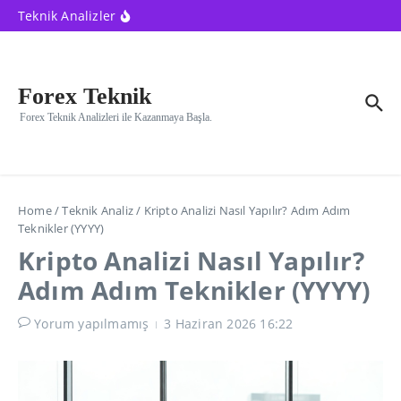
İçeriğe atla
Güçlü Al-Güçlü Sat Ne Demek? Sinyal
Teknik Analizler
Problemleri ve Çözümler (YYYY)
YYYY’nin En İyi Teknik Analiz Programları:
Karşılaştırma
Forex Teknik Analiz Nasıl Yapılır? Adım Adım
Rehber (YYYY)
Forex Teknik
Forex Teknik Analizleri ile Kazanmaya Başla.
Home
/
Teknik Analiz
/
Kripto Analizi Nasıl Yapılır? Adım Adım
Teknikler (YYYY)
Kripto Analizi Nasıl Yapılır?
Adım Adım Teknikler (YYYY)
Yorum yapılmamış
3 Haziran 2026
16:22