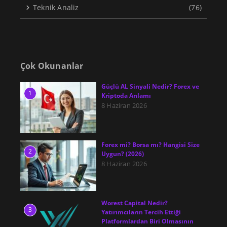
Teknik Analiz
(76)
Çok Okunanlar
Güçlü AL Sinyali Nedir? Forex ve
1
Kriptoda Anlamı
8 Haziran 2026
Forex mi? Borsa mı? Hangisi Size
2
Uygun? (2026)
8 Haziran 2026
Worest Capital Nedir?
3
Yatırımcıların Tercih Ettiği
Platformlardan Biri Olmasının