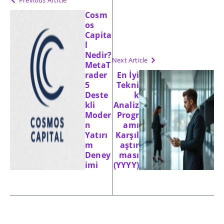
Previous Article
Cosm
os
Capita
l
Nedir?
Next Article
MetaT
rader
En İyi
5
Tekni
Deste
k
kli
Analiz
Moder
Progr
n
amı
Yatırı
Karşıl
m
aştır
Deney
ması
imi
(YYYY)