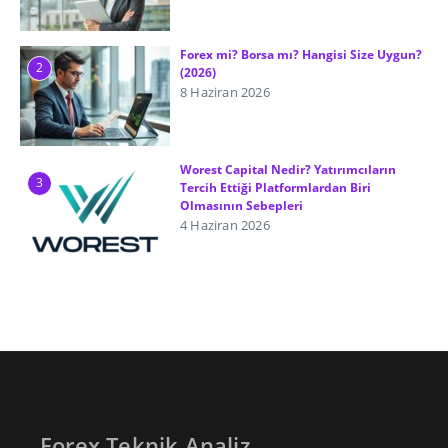
Forex mi? Borsa mı? Hangisi Size Uygun?
2
(2026)
8 Haziran 2026
Worest Capital Nedir? Yatırımcıların
3
Tercih Ettiği Platformlardan Biri
Olmasının Sebepleri
4 Haziran 2026
Forex Teknik Analiz